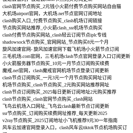
clash官网节点购买_2元钱小火箭付费节点购买网站自由猫
大机场airport官网，大机场.net节点官网订阅地址
clash购买入口_付费节点购买_clash机场订阅链接
节点购买网站推荐_小火箭clash_ssr机场节点购买
clash付费节点购买网站_clash轻云订阅节点iplc专线
shadowsock节点购买_官网网站_节点购买8元一个月
旋风加速官网- 旋风加速官网下载飞机场小火箭节点订阅
三毛机场.com官网，三毛机场clash节点官网登录入口订阅更新
小火箭服务器节点购买_10元一月节点订阅购买续费
魔戒.net官网，clash魔戒官网机场节点登录订阅更新
clash节点订阅购买_一元3元一个月节点购买网址订阅
机场节点购买_clash节点购买_2元购买网站推荐网址
clash节点订阅购买_2025每日更新订阅地址2元购买推荐
clash节点购买_clash官网节点购买_clash网站
飞鸟云机场入口网址_飞鸟云clash最新节点订阅更新
ssr节点购买_订阅购买续费网址推荐_每天更新2025
v2ray节点购买_2025订阅地址小飞机推荐9元30一年指南
风车云加速官网登录入口，clash风车云tiktok节点机场购买订