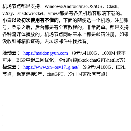
机场节点都是支持：Windows/Android/macOS/iOS，Clash、
v2ray、shadowrocket、vmess都是有各类机场客服端下载的。
小白以及初次使用有不懂的
，下面的随便选一个机场，注册账
号，登录之后，后台都是有全套教程的，非常简单。都是支持
各种流媒体播放的。机场节点网站基本上都是邮箱注册，如果
没收到邮箱验证码，去垃圾邮件中找找看。
脉动云 ：
https://maidongyun.com
（9元/月100G，1000M 速率
可用，BGP中继三网优化，全线解锁|tiktok|chatGPT/netflix等）
极速云 ：
https://www.xn--osv171g.net/
（9.9元/月100G，IEPL
节点，稳定连接5年，chatGPT，冷门国家都有节点）
.
.
.