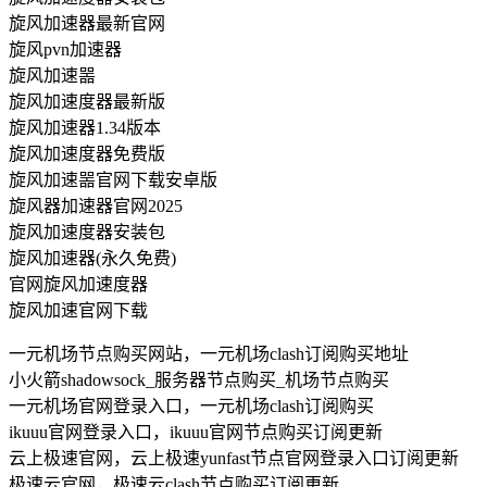
旋风加速器最新官网
旋风pvn加速器
旋风加速噐
旋风加速度器最新版
旋风加速器1.34版本
旋风加速度器免费版
旋风加速噐官网下载安卓版
旋风器加速器官网2025
旋风加速度器安装包
旋风加速器(永久免费)
官网旋风加速度器
旋风加速官网下载
一元机场节点购买网站，一元机场clash订阅购买地址
小火箭shadowsock_服务器节点购买_机场节点购买
一元机场官网登录入口，一元机场clash订阅购买
ikuuu官网登录入口，ikuuu官网节点购买订阅更新
云上极速官网，云上极速yunfast节点官网登录入口订阅更新
极速云官网，极速云clash节点购买订阅更新