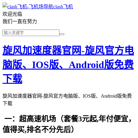
clash飞机
欢迎光临
我们一直在努力
旋风加速度器官网-旋风官方电
脑版、IOS版、Android版免费
下载
旋风加速度器官网-旋风官方电脑版、IOS版、Android版免费
下载
一：超高速机场（套餐3元起,年付便宜，
值得买,排名不分先后）